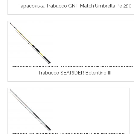
Парасолька Trabucco GNT Match Umbrella Pe 250
Морске вудилище Trabucco SEARIDER Bolentino..
Trabucco SEARIDER Bolentino III
Морське вудлище Trabucco PULSE Bolentino