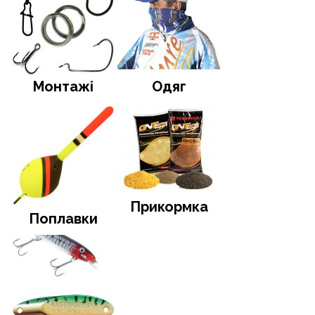
Монтажі
Одяг
Прикормка
Поплавки