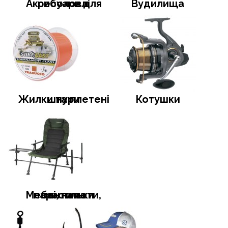
Аксесуари для риболовлі
Вудилища
Жилки та плетені шнури
Котушки
Меблі, намети, тенти та парасольки