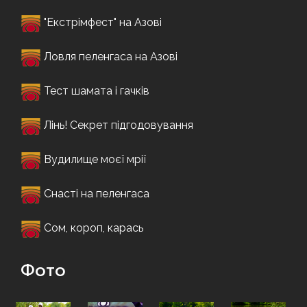
"Екстрімфест" на Азові
Ловля пеленгаса на Азові
Тест шамата і гачків
Лінь! Секрет підгодовування
Вудилище моєї мрії
Снасті на пеленгаса
Сом, короп, карась
Фото