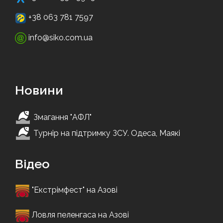
+38 063 781 7597
info@siko.com.ua
Новини
Змагання "АФЛ"
Турнір на підтримку ЗСУ. Одеса, Маякі
Відео
"Екстрімфест" на Азові
Ловля пеленгаса на Азові