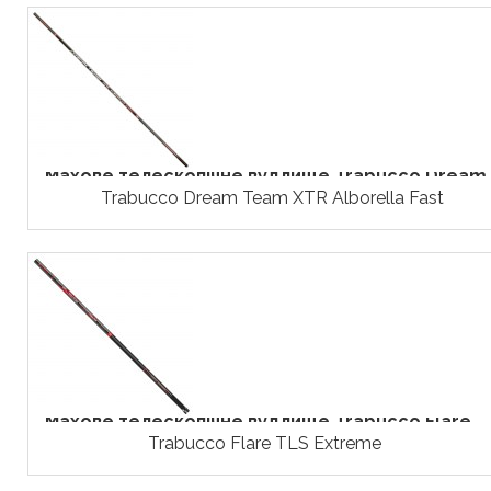
Махове телескопічне вудлище Trabucco Dream..
Trabucco Dream Team XTR Alborella Fast
Махове телескопічне вудлище Trabucco Flare...
Trabucco Flare TLS Extreme