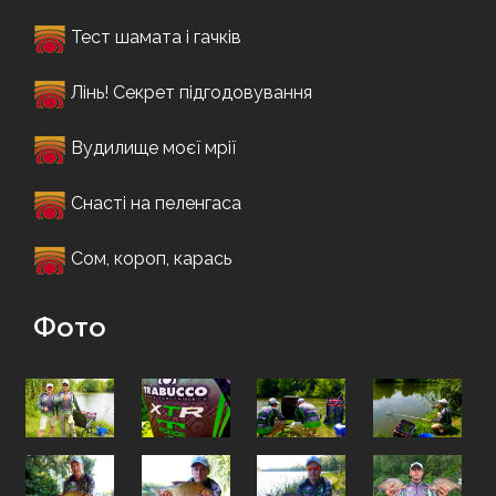
Тест шамата і гачків
Лінь! Секрет підгодовування
Вудилище моєї мрії
Снасті на пеленгаса
Сом, короп, карась
Фото