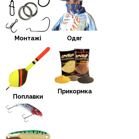
Монтажі
Одяг
Прикормка
Поплавки