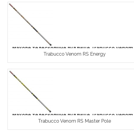
Махове телескопічне вудлище Trabucco Venom..
Trabucco Venom RS Energy
Махове телескопічне вудлище Trabucco Venom..
Trabucco Venom RS Master Pole