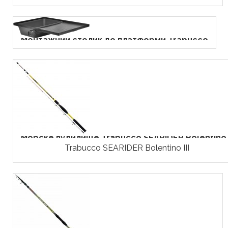
Монтажний столик до платформи Trabucco
Морске вудилище Trabucco SEARIDER Bolentino..
Trabucco SEARIDER Bolentino III