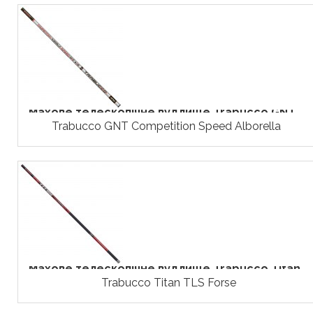
Махове телескопічне вудлище Trabucco GNT...
Trabucco GNT Competition Speed Alborella
Махове телескопічне вудлище Trabucco Titan...
Trabucco Titan TLS Forse