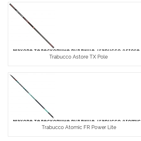
Махове телескопічне вудлище Trabucco Astore..
Trabucco Astore TX Pole
Махове телескопічне вудлище Trabucco Atomic.
Trabucco Atomic FR Power Lite