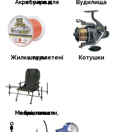
Аксесуари для риболовлі
Вудилища
Жилки та плетені шнури
Котушки
Меблі, намети, тенти та парасольки