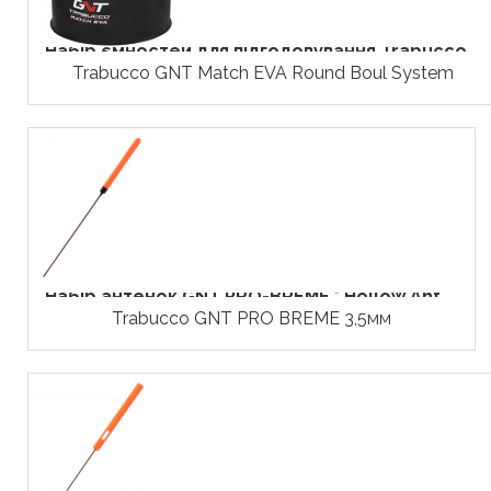
Набір ємностей для підгодовування Trabucco...
Trabucco GNT Match EVA Round Boul System
Набір антенок GNT PRO-BREME * Hollow Ant....
Trabucco GNT PRO BREME 3,5мм