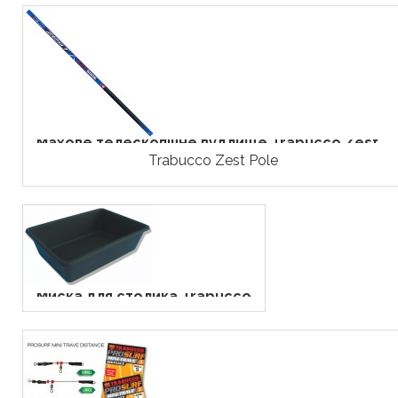
Махове телескопічне вудлище Trabucco Zest...
Trabucco Zest Pole
Миска для столика Trabucco