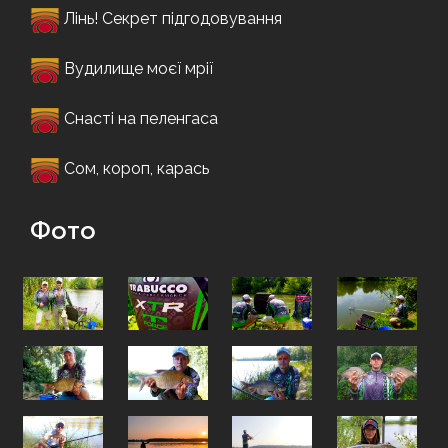
Лінь! Секрет підгодовування
Вудилище моєї мрії
Снасті на пеленгаса
Сом, короп, карась
Фото