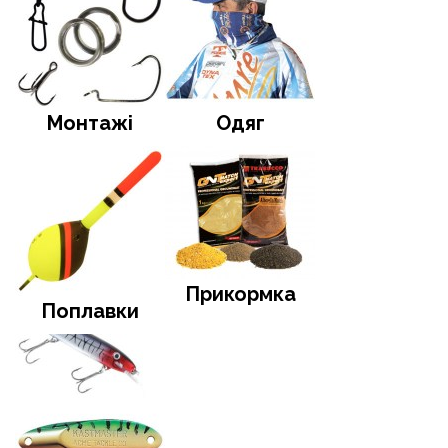
Монтажі
Одяг
Прикормка
Поплавки