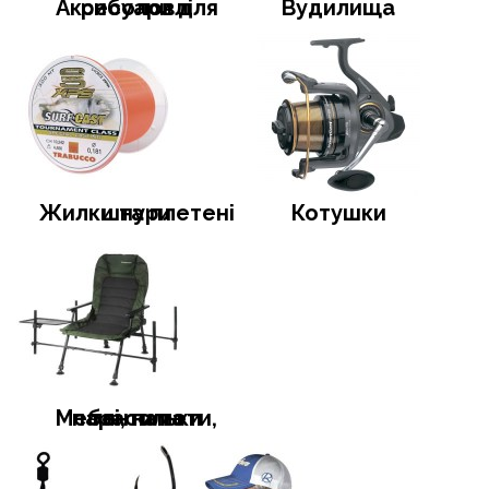
Аксесуари для риболовлі
Вудилища
Жилки та плетені шнури
Котушки
Меблі, намети, тенти та парасольки