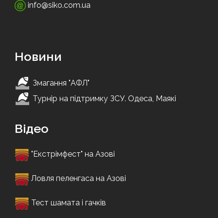
info@siko.com.ua
Новини
Змагання "АФЛ"
Турнір на підтримку ЗСУ. Одеса, Маякі
Відео
"Екстрімфест" на Азові
Ловля пеленгаса на Азові
Тест шамата і гачків