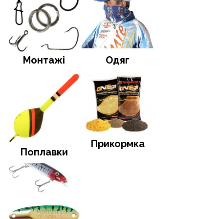
Монтажі
Одяг
Прикормка
Поплавки