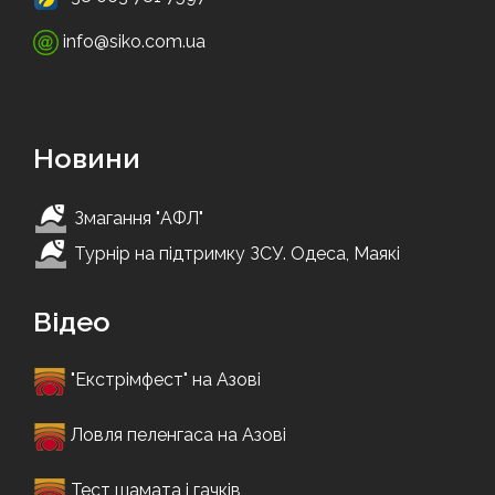
info@siko.com.ua
Новини
Змагання "АФЛ"
Турнір на підтримку ЗСУ. Одеса, Маякі
Відео
"Екстрімфест" на Азові
Ловля пеленгаса на Азові
Тест шамата і гачків