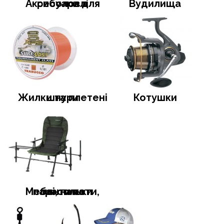
Аксесуари для риболовлі
Вудилища
Жилки та плетені шнури
Котушки
Меблі, намети, тенти та парасольки