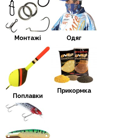
Монтажі
Одяг
Прикормка
Поплавки