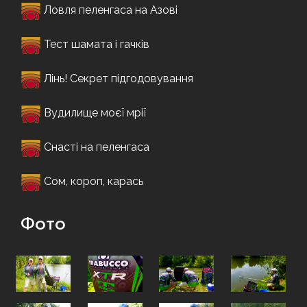
Ловля пеленгаса на Азові
Тест шамата і гачків
Лінь! Секрет підгодовування
Вудилище моєї мрії
Снасті на пеленгаса
Сом, короп, карась
Фото