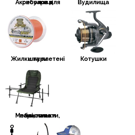
Аксесуари для риболовлі
Вудилища
Жилки та плетені шнури
Котушки
Меблі, намети, тенти та парасольки