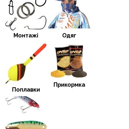
Монтажі
Одяг
Прикормка
Поплавки