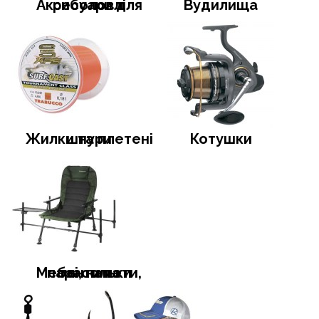
Аксесуари для риболовлі
Вудилища
Жилки та плетені шнури
Котушки
Меблі, намети, тенти та парасольки