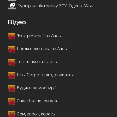
Турнір на підтримку ЗСУ. Одеса, Маякі
Відео
"Екстрімфест" на Азові
Ловля пеленгаса на Азові
Тест шамата і гачків
Лінь! Секрет підгодовування
Вудилище моєї мрії
Снасті на пеленгаса
Сом, короп, карась