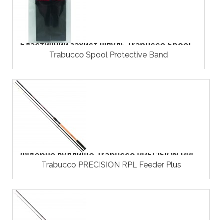
Еластичний захист шпуль Trabucco Spool...
Trabucco Spool Protective Band
Фідерне вудлище Trabucco PRECISION RPL...
Trabucco PRECISION RPL Feeder Plus