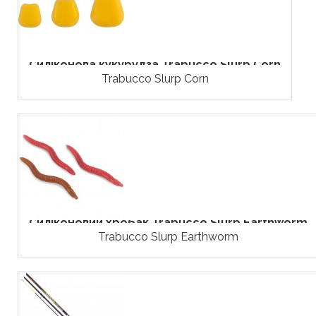
Силіконова кукурудза Trabucco Slurp Corn
Trabucco Slurp Corn
Силіконовий хробак Trabucco Slurp Earthworm
Trabucco Slurp Earthworm