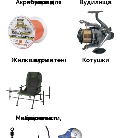
Аксесуари для риболовлі
Вудилища
Жилки та плетені шнури
Котушки
Меблі, намети, тенти та парасольки