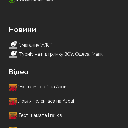
Новини
Змагання "АФЛ"
Турнір на підтримку ЗСУ. Одеса, Маякі
Відео
"Екстрімфест" на Азові
Ловля пеленгаса на Азові
Тест шамата і гачків