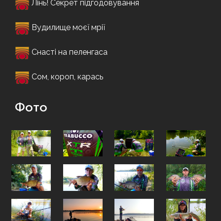
Лінь! Секрет підгодовування
Вудилище моєї мрії
Снасті на пеленгаса
Сом, короп, карась
Фото