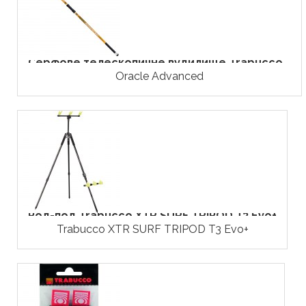
Серфове телескопичне вудилище Trabucco...
Oracle Advanced
Род-под Trabucco XTR SURF TRIPOD T3 Evo+
Trabucco XTR SURF TRIPOD T3 Evo+