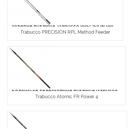
Фідерне вудлище Trabucco PRECISION RPL...
Trabucco PRECISION RPL Method Feeder
Болонське телескопічне вудлищеTrabucco...
Trabucco Atomic FR Power 4