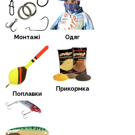
Монтажі
Одяг
Прикормка
Поплавки