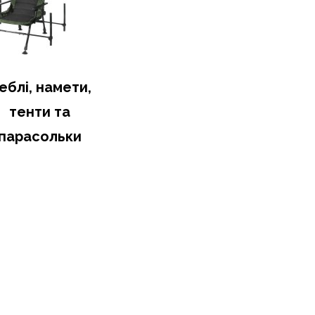
еблі, намети,
тенти та
парасольки