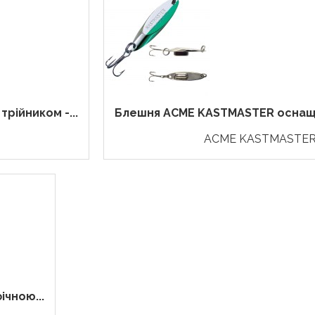
ійником -...
Блешня ACME KASTMASTER оснащ
ACME KASTMASTE
чною...