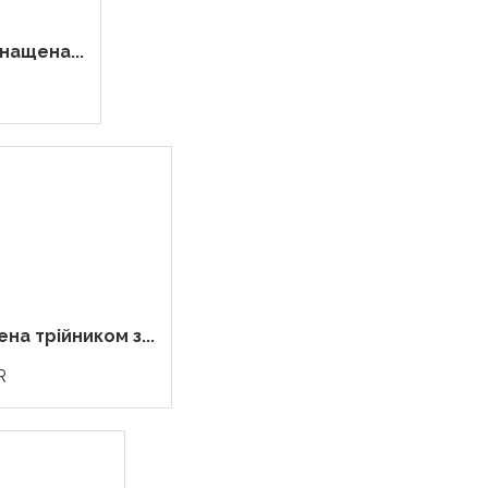
нащена...
а трійником з...
R