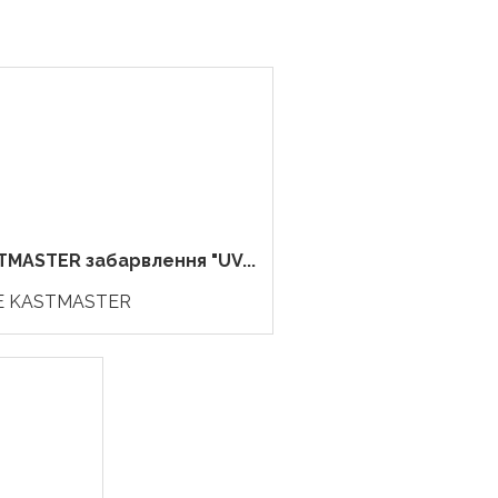
MASTER забарвлення "UV...
E KASTMASTER