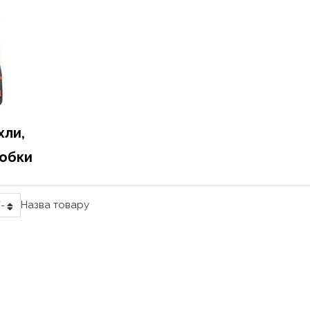
хли,
робки
Назва товару
-