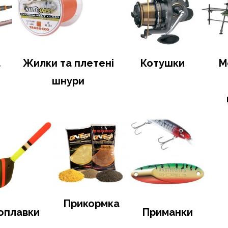
а
Жилки та плетені
Котушки
М
шнури
Прикормка
оплавки
Приманки