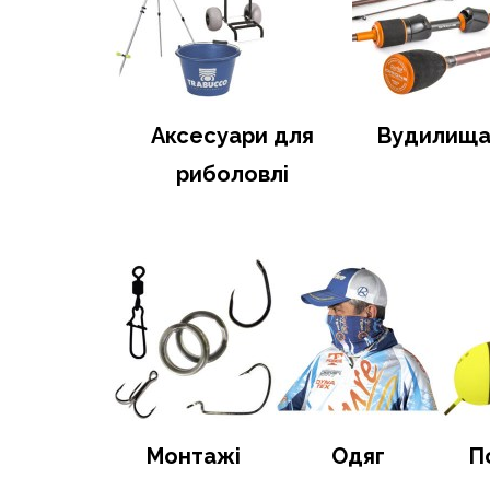
Аксесуари для
Вудилищ
риболовлі
Монтажі
Одяг
П