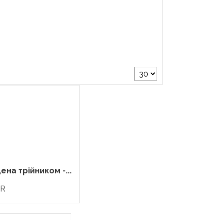
а трійником -...
R