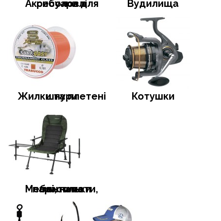
Аксесуари для риболовлі
Вудилища
Жилки та плетені шнури
Котушки
Меблі, намети, тенти та парасольки