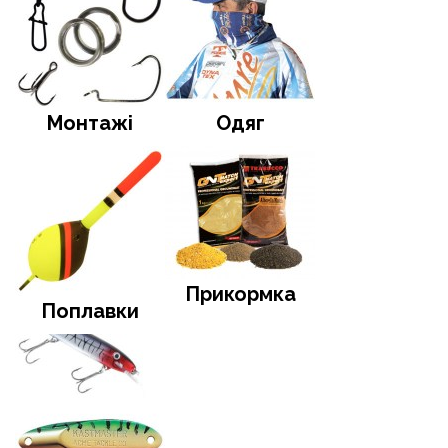
Монтажі
Одяг
Прикормка
Поплавки