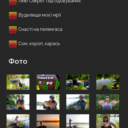
Лінь! Секрет підгодовування
Вудилище моєї мрії
Снасті на пеленгаса
Сом, короп, карась
Фото