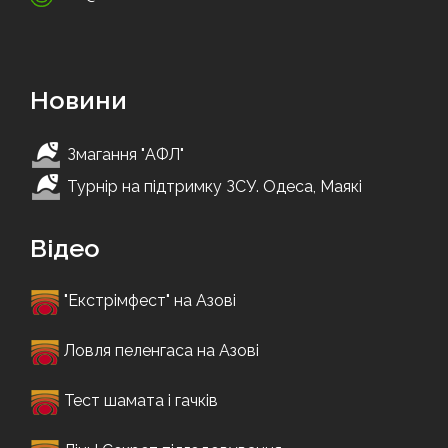
Новини
Змагання "АФЛ"
Турнір на підтримку ЗСУ. Одеса, Маякі
Відео
"Екстрімфест" на Азові
Ловля пеленгаса на Азові
Тест шамата і гачків