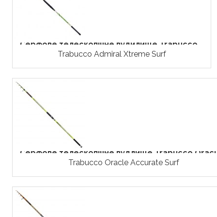
Серфове телескопічне вудилище Trabucco...
Trabucco Admiral Xtreme Surf
Серфове телескопічне вудлище Trabucco Oracle
Trabucco Oracle Accurate Surf