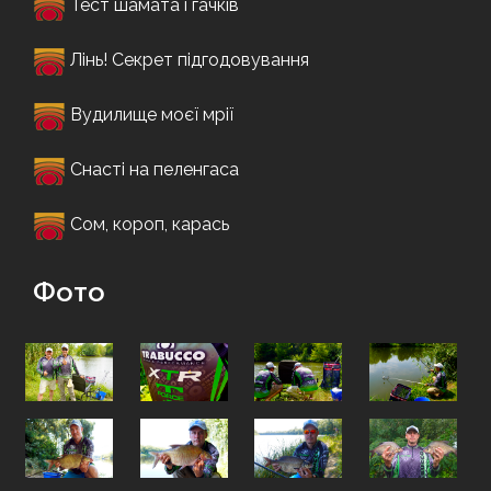
Тест шамата і гачків
Лінь! Секрет підгодовування
Вудилище моєї мрії
Снасті на пеленгаса
Сом, короп, карась
Фото