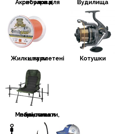
Аксесуари для риболовлі
Вудилища
Жилки та плетені шнури
Котушки
Меблі, намети, тенти та парасольки