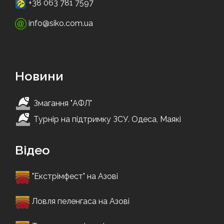
+38 063 781 7597
info@siko.com.ua
Новини
Змагання "АФЛ"
Турнір на підтримку ЗСУ. Одеса, Маякі
Відео
"Екстрімфест" на Азові
Ловля пеленгаса на Азові