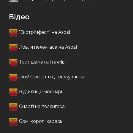
Відео
"Екстрімфест" на Азові
Ловля пеленгаса на Азові
Тест шамата і гачків
Лінь! Секрет підгодовування
Вудилище моєї мрії
Снасті на пеленгаса
Сом, короп, карась