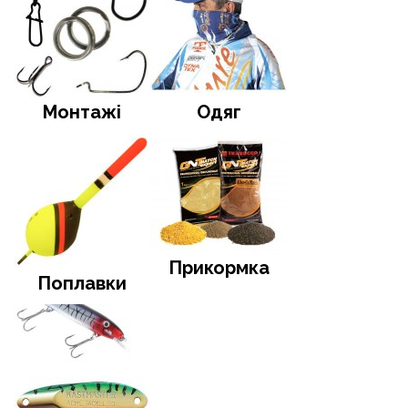
Монтажі
Одяг
Прикормка
Поплавки