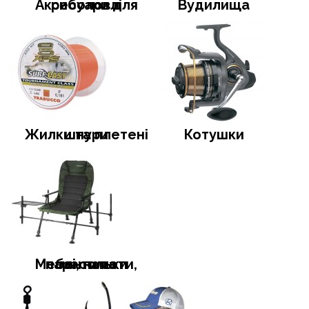
Аксесуари для риболовлі
Вудилища
Жилки та плетені шнури
Котушки
Меблі, намети, тенти та парасольки