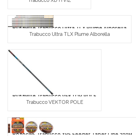
Trabucco XD H VIZ
Вудлище Trabucco Ultra TLX Plume Alborella
Trabucco Ultra TLX Plume Alborella
Вудлище Trabucco VEKTOR POLE
Trabucco VEKTOR POLE
Волосінь Trabucco ХPS Feeder Taper Line 200м