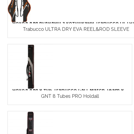
Чохол для вудилищ з котушками Trabucco ULTRA.
Trabucco ULTRA DRY EVA REEL&ROD SLEEVE
Чохол для 8 туб Trabucco GNT Match Team 8...
GNT 8 Tubes PRO Holdall