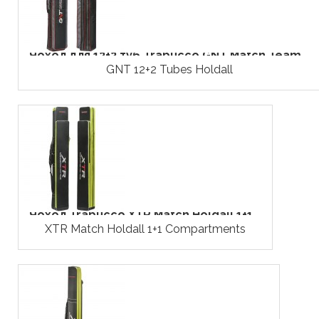
Чохол для 12+2 туб Trabucco GNT Match Team...
GNT 12+2 Tubes Holdall
Чохол Trabucco XTR Match Holdall 1+1...
XTR Match Holdall 1+1 Compartments