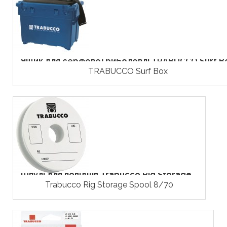
Ящик для серфової риболовлі TRABUCCO Surf B
TRABUCCO Surf Box
Шпулі для повідців Trabucco Rig Storage...
Trabucco Rig Storage Spool 8/70