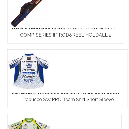
Чохол Trabucco COMP. SERIES II * ROD&REEL...
COMP. SERIES II * ROD&REEL HOLDALL 2
Футболка Trabucco SW PRO Team Shirt Short...
Trabucco SW PRO Team Shirt Short Sleeve