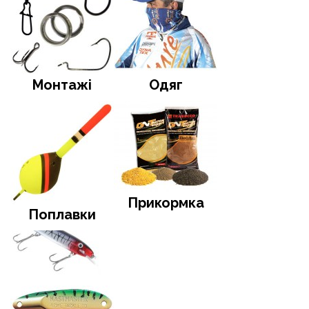
Монтажі
Одяг
Прикормка
Поплавки