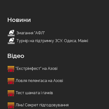
Новини
Змагання "АФЛ"
Турнір на підтримку ЗСУ. Одеса, Маякі
Відео
"Екстрімфест" на Азові
Ловля пеленгаса на Азові
Тест шамата і гачків
Лінь! Секрет підгодовування