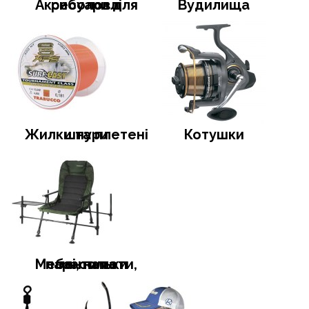
Аксесуари для риболовлі
Вудилища
Жилки та плетені шнури
Котушки
Меблі, намети, тенти та парасольки